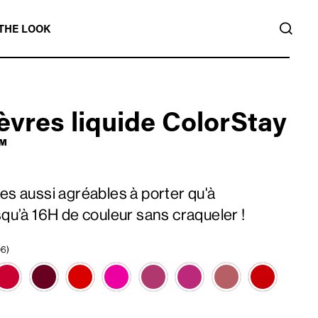
REC
THE LOOK
èvres liquide ColorStay
™
es aussi agréables à porter qu'à
squ’à 16H de couleur sans craqueler !
06)