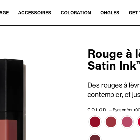
AGE
ACCESSOIRES
COLORATION
ONGLES
GET 
Rouge à l
Satin Ink
Des rouges à lèvr
contempler, et ju
COLOR
—
Eyes on You (0