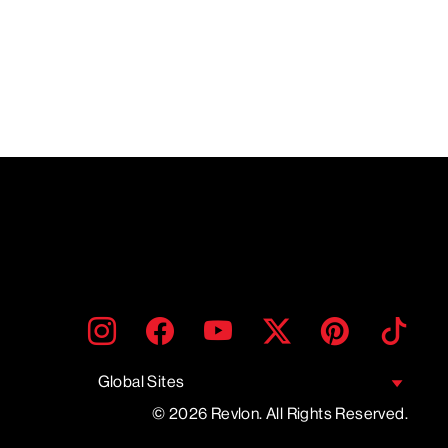
SAISIR
S'INSCRIRE
Instagram
Facebook
YouTube
Twitter
Pinterest
TikTo
UNE
ADRESSE
EMAIL
Global Sites
© 2026 Revlon. All Rights Reserved.