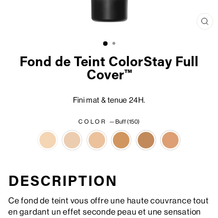
Fer
(Es
Fond de Teint ColorStay Full
Cover™
Fini mat & tenue 24H.
COLOR
—
Buff (150)
DESCRIPTION
Ce fond de teint vous offre une haute couvrance tout
en gardant un effet seconde peau et une sensation