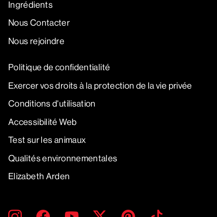
Ingrédients
Nous Contacter
Nous rejoindre
Politique de confidentialité
Exercer vos droits à la protection de la vie privée
Conditions d'utilisation
Accessibilité Web
Test sur les animaux
Qualités environnementales
Elizabeth Arden
SAISIR
S'INSCRIRE
Instagram
Facebook
YouTube
Twitter
Pinterest
TikTok