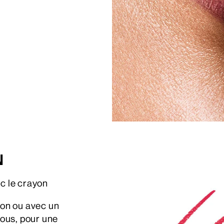
N
ec le crayon
yon ou avec un
ous, pour une