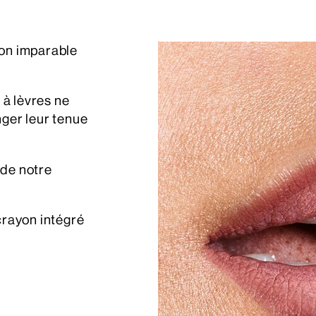
ion imparable
à lèvres ne
nger leur tenue
 de notre
crayon intégré