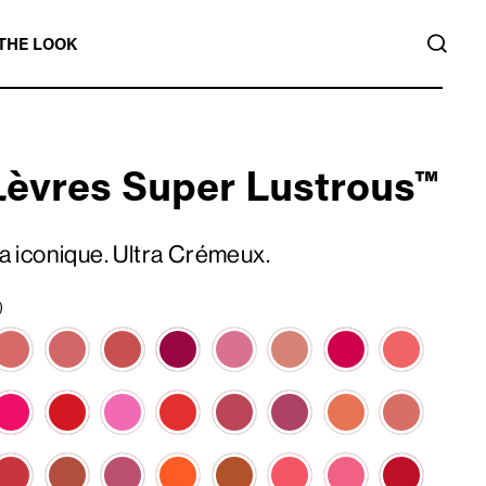
REC
THE LOOK
Lèvres Super Lustrous™
ra iconique. Ultra Crémeux.
)