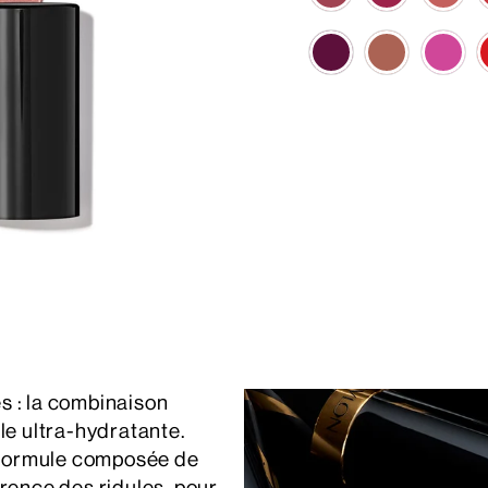
s : la combinaison
le ultra-hydratante.
a formule composée de
arence des ridules, pour