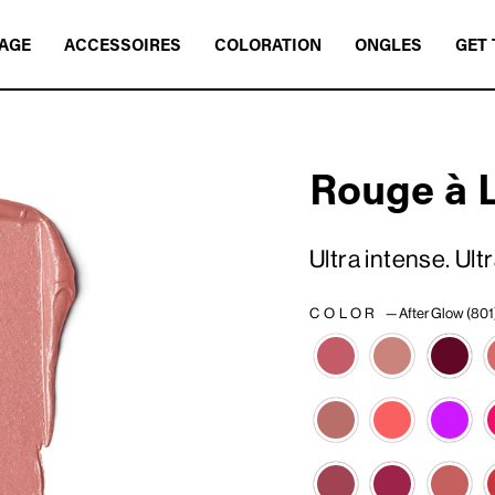
AGE
ACCESSOIRES
COLORATION
ONGLES
GET 
Rouge à 
Ultra intense. Ult
COLOR
—
After Glow (801