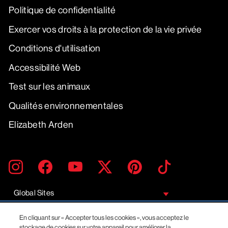
Politique de confidentialité
Exercer vos droits à la protection de la vie privée
Conditions d'utilisation
Accessibilité Web
Test sur les animaux
Qualités environnementales
Elizabeth Arden
SAISIR
S'INSCRIRE
Instagram
Facebook
YouTube
Twitter
Pinterest
TikTok
UNE
ADRESSE
EMAIL
Global Sites
© 2026 Revlon. All Rights Reserved.
En cliquant sur « Accepter tous les cookies », vous acceptez le
stockage de cookies sur votre appareil pour améliorer la